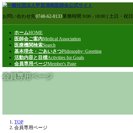
コ
ナ
ン
ビ
お問い合わせ先
0748-62-8133
業務時間 9:00 - 18:00 [ 土日・祝
テ
ゲ
ン
ー
ツ
シ
ホーム
HOME
へ
ョ
医師会ご案内
Medical Association
ス
ン
医療機関検索
Search
キ
に
基本理念・ごあいさつ
Philosophy･Greeting
ッ
移
活動内容と目標
Activities for Goals
プ
動
会員専用ページ
Member's Page
会員専用ページ
TOP
会員専用ページ