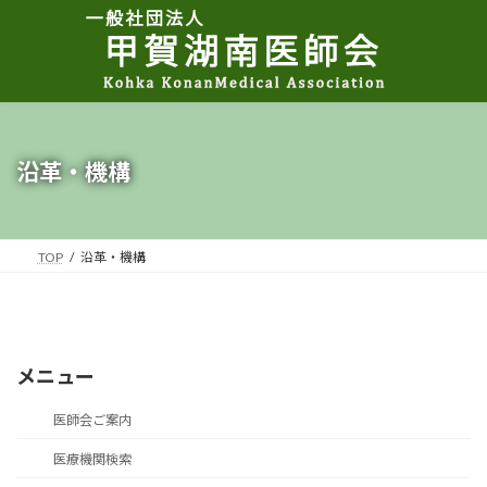
コ
ナ
ン
ビ
テ
ゲ
ン
ー
ツ
シ
へ
ョ
ス
ン
キ
に
沿革・機構
ッ
移
プ
動
TOP
沿革・機構
メニュー
医師会ご案内
医療機関検索