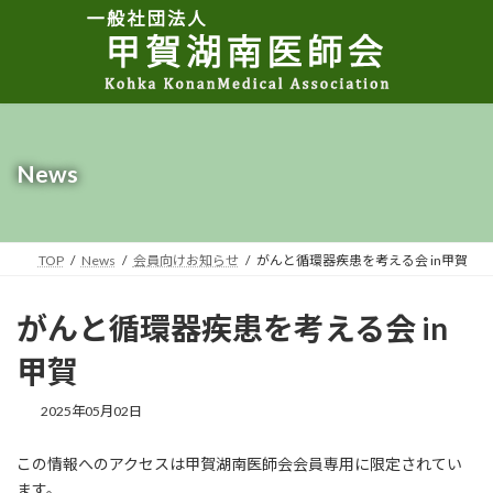
コ
ナ
ン
ビ
テ
ゲ
ン
ー
ツ
シ
へ
ョ
ス
ン
キ
に
News
ッ
移
プ
動
TOP
News
会員向けお知らせ
がんと循環器疾患を考える会 in甲賀
がんと循環器疾患を考える会 in
甲賀
2025年05月02日
この情報へのアクセスは甲賀湖南医師会会員専用に限定されてい
ます。