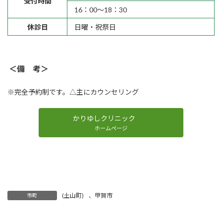
受付時間
16：00～18：30
休診日
日曜・祝祭日
＜備 考＞
※完全予約制です。△主にカウンセリング
かりゆしクリニック
ホームページ
(土山町)
、
甲賀市
市町