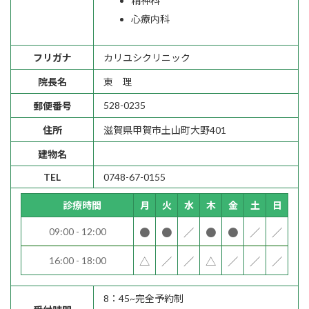
精神科
心療内科
フリガナ
カリユシクリニック
院長名
東 理
528-0235
郵便番号
住所
滋賀県甲賀市土山町大野401
建物名
TEL
0748-67-0155
診療時間
月
火
水
木
金
土
日
09:00 - 12:00
●
●
／
●
●
／
／
16:00 - 18:00
△
／
／
△
／
／
／
8：45~完全予約制