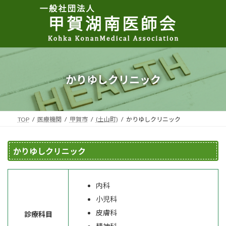
コ
ナ
ン
ビ
テ
ゲ
ン
ー
ツ
シ
へ
ョ
ス
ン
キ
に
かりゆしクリニック
ッ
移
プ
動
TOP
医療機関
甲賀市
(土山町)
かりゆしクリニック
かりゆしクリニック
内科
小児科
皮膚科
診療科目