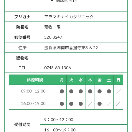
糖尿病内科
フリガナ
アラマキナイカクリニック
院長名
荒牧 陽
520-3247
郵便番号
住所
滋賀県湖南市菩提寺東3-6-22
建物名
TEL
0748-60-1306
診療時間
月
火
水
木
金
土
日
09:00 - 12:00
●
●
●
●
●
●
／
16:00 - 19:00
●
●
●
／
●
／
／
9：00～12：00
受付時間
16：00～19：00