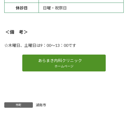
休診日
日曜・祝祭日
＜備 考＞
☆木曜日、土曜日は9：00～13：00です
あらまき内科クリニック
ホームページ
湖南市
市町