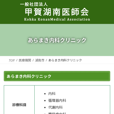
コ
ナ
ン
ビ
テ
ゲ
ン
ー
ツ
シ
へ
ョ
ス
ン
キ
に
あらまき内科クリニック
ッ
移
プ
動
TOP
医療機関
湖南市
あらまき内科クリニック
あらまき内科クリニック
内科
循環器内科
診療科目
代謝内科